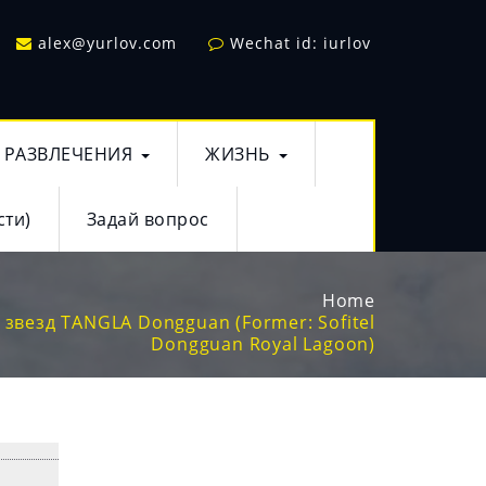
alex@yurlov.com
Wechat id: iurlov
РАЗВЛЕЧЕНИЯ
ЖИЗНЬ
сти)
Задай вопрос
Home
 звезд TANGLA Dongguan (Former: Sofitel
Dongguan Royal Lagoon)