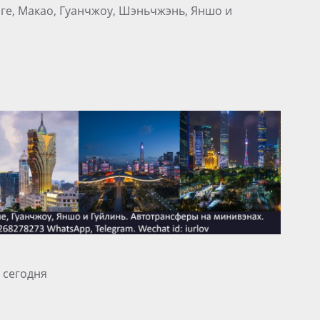
нге, Макао, Гуанчжоу, Шэньчжэнь, Яншо и
 сегодня