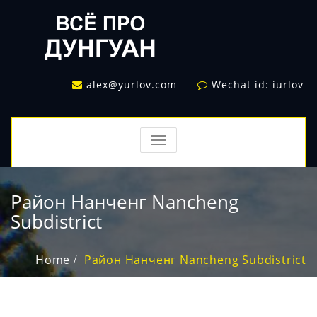
alex@yurlov.com
Wechat id: iurlov
TOGGLE
NAVIGATION
Район Нанченг Nancheng
Subdistrict
Home
Район Нанченг Nancheng Subdistrict